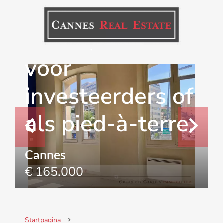
Gerenoveerde
studio, ideaal
voor
investeerders of
als pied-à-terre.
Cannes
€ 165.000
Startpagina