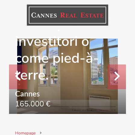
ristrutturato,
ideale per
investitori o
come pied-à-
terre.
Cannes
165.000 €
Homepage