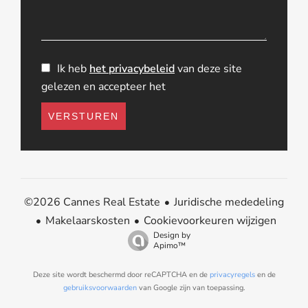
Ik heb
het privacybeleid
van deze site
gelezen en accepteer het
VERSTUREN
Juridische mededeling
©2026 Cannes Real Estate
Makelaarskosten
Cookievoorkeuren wijzigen
Design by
Apimo™
Deze site wordt beschermd door reCAPTCHA en de
privacyregels
en de
gebruiksvoorwaarden
van Google zijn van toepassing.