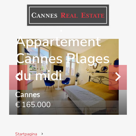
Verkoop
Appartement
Cannes Plages
du midi
Cannes
€ 165.000
Startpagina