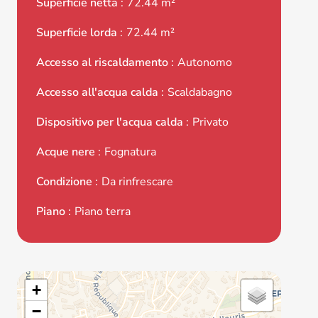
Superficie netta
72.44 m²
Superficie lorda
72.44 m²
Accesso al riscaldamento
Autonomo
Accesso all'acqua calda
Scaldabagno
Dispositivo per l'acqua calda
Privato
Acque nere
Fognatura
Condizione
Da rinfrescare
Piano
Piano terra
+
−