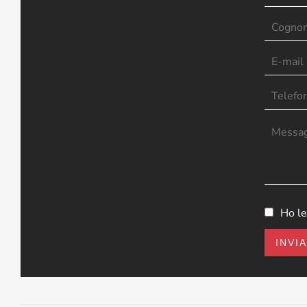
Ho le
INVI