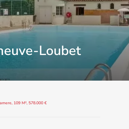
eneuve-Loubet
Camere, 109 M², 578.000 €