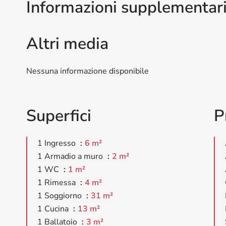
Informazioni supplementar
Altri media
Nessuna informazione disponibile
Superfici
P
1 Ingresso
6 m²
1 Armadio a muro
2 m²
1 WC
1 m²
1 Rimessa
4 m²
1 Soggiorno
31 m²
1 Cucina
13 m²
1 Ballatoio
3 m²