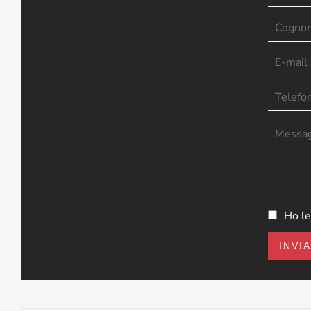
Ho le
INVI