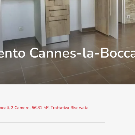
ento Cannes-la-Bocc
li, 2 Camere, 56.81 M², Trattativa Riservata