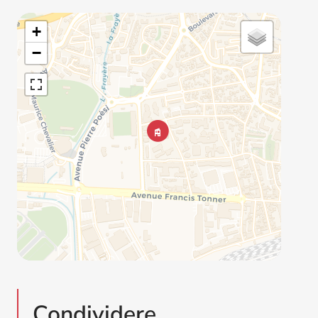
+
−
Condividere