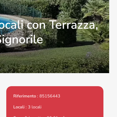
cali con Terrazza,
ignorile
Riferimento
85156443
Locali
3 locali