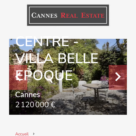
CANNES -
CENTRE -
VILLA BELLE
EPOQUE
Cannes
2 120 000 €
Accueil