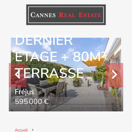
4 PIECES
DERNIER
ETAGE + 80M²
TERRASSE
Fréjus
595 000 €
Accueil