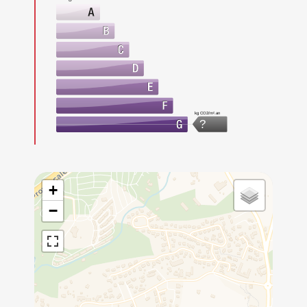
kg CO2/m².an
?
+
−