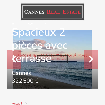
A 2 pas des
plages,
Spacieux 2
pièces avec
terrasse
Cannes
322 500 €
Accueil