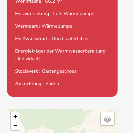
Wohnfläche
66.2 m²
Heizvorrichtung
Luft-Wärmepumpe
Wärmeart
Wärmepumpe
Heißwasserart
Durchlauferhitzer
Energieträger der Warmwasserbereitung
Individuell
Stockwerk
Gartengeschoss
Ausrichtung
Süden
+
−