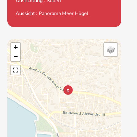
Ausrichtung
Süden
Aussicht
Panorama Meer Hügel
+
−