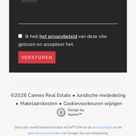
Ik heb
het privacybeleid
van deze site
gelezen en accepteer het
VERSTUREN
Juridische mededeling
©2026 Cannes Real Estate
Makelaarskosten
Cookievoorkeuren wijzigen
Design by
Apimo™
Deze site wordt beschermd door reCAPTCHA en de
privacyregels
en de
gebruiksvoorwaarden
van Google zijn van toepassing.