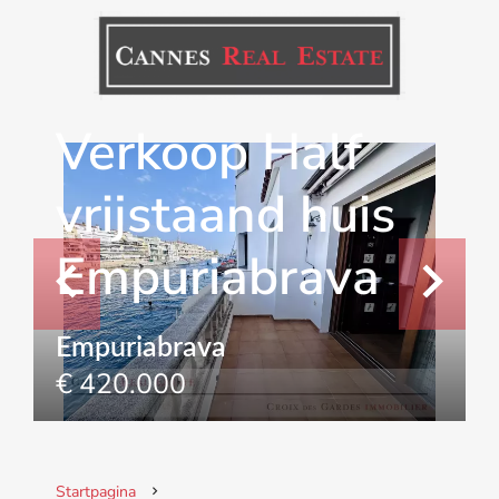
Verkoop Half
vrijstaand huis
Empuriabrava
Empuriabrava
€ 420.000
Startpagina