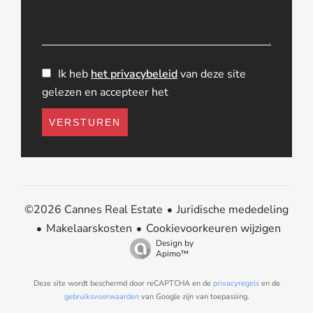
Ik heb
het privacybeleid
van deze site
gelezen en accepteer het
VERSTUREN
Juridische mededeling
©2026 Cannes Real Estate
Makelaarskosten
Cookievoorkeuren wijzigen
Design by
Apimo™
Deze site wordt beschermd door reCAPTCHA en de
privacyregels
en de
gebruiksvoorwaarden
van Google zijn van toepassing.