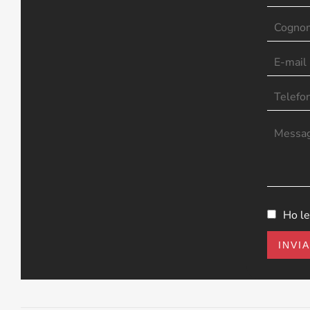
Ho le
INVI